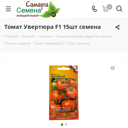
0
Томат Увертюра F1 15шт семена
Главная
-
Каталог
-
Семена
-
Семена овощей, фруктов семена
-
Томаты семена
-
Томат Увертюра F1 15шт семена