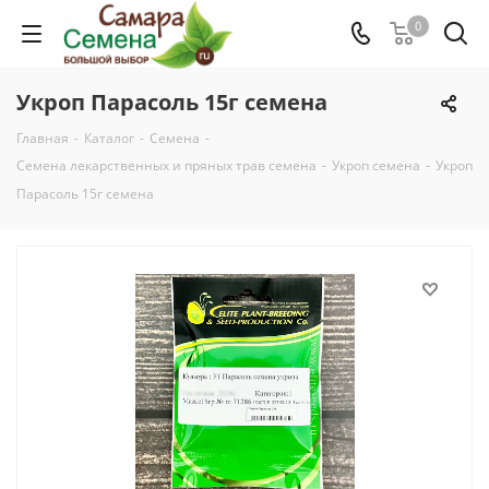
0
Укроп Парасоль 15г семена
Главная
-
Каталог
-
Семена
-
Семена лекарственных и пряных трав семена
-
Укроп семена
-
Укроп
Парасоль 15г семена