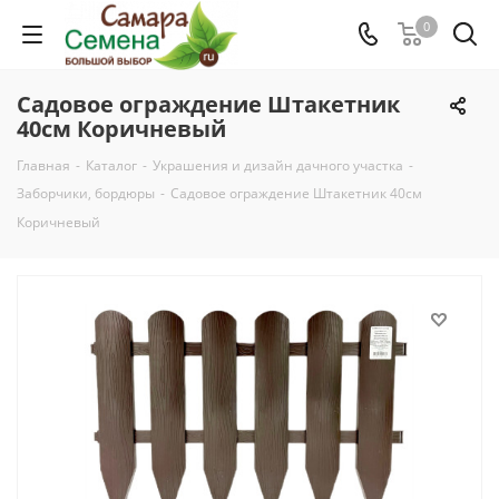
0
Садовое ограждение Штакетник
40см Коричневый
Главная
-
Каталог
-
Украшения и дизайн дачного участка
-
Заборчики, бордюры
-
Садовое ограждение Штакетник 40см
Коричневый