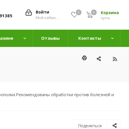
Войти
Корзина
0
0
0
91385
Мой кабинет
пуста
газине
Отзывы
Контакты
рополки.Рекомендованы обработки против болезней и
Поделиться