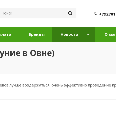
+792701
плата
Бренды
Новости
О ма
уние в Овне)
осевов лучше воздержаться, очень эффективно проведение п