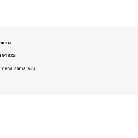
акты
191385
mena-samara.ru