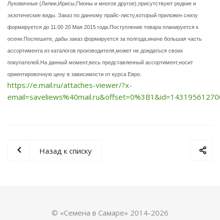
Луковичные (Лилии,Ирисы,Пионы и многое другое),присутствуют редкие и
экзотические виды. Заказ по данному прайс-листу,который приложен снизу
формируется до 11:00 20 Мая 2015 года.Поступление товара планируется к
осени.Поспешите, дабы заказ формируется за полгода,иначе большая часть
ассортимента из каталогов производителя,может не дождаться своих
покупателей.На данный момент,весь представленный ассортимент,носит
ориентировочную цену в зависимости от курса Евро.
https://e.mail.ru/attaches-viewer/?x-
email=saveliews%40mail.ru&offset=0%3B1&id=14319561
Назад к списку
© «Семена в Самаре» 2014-2026