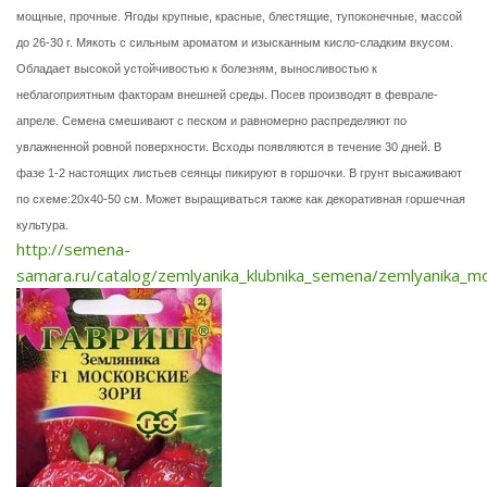
мощные, прочные. Ягоды крупные, красные, блестящие, тупоконечные, массой
до 26-30 г. Мякоть с сильным ароматом и изысканным кисло-сладким вкусом.
Обладает высокой устойчивостью к болезням, выносливостью к
неблагоприятным факторам внешней среды. Посев производят в феврале-
апреле. Семена смешивают с песком и равномерно распределяют по
увлажненной ровной поверхности. Всходы появляются в течение 30 дней. В
фазе 1-2 настоящих листьев сеянцы пикируют в горшочки. В грунт высаживают
по схеме:20х40-50 см. Может выращиваться также как декоративная горшечная
культура.
http://semena-
samara.ru/catalog/zemlyanika_klubnika_semena/zemlyanika_mo