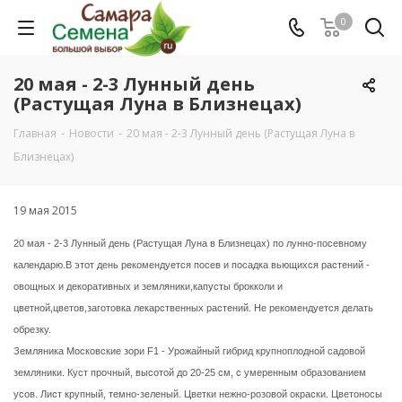
0
20 мая - 2-3 Лунный день
(Растущая Луна в Близнецах)
Главная
-
Новости
-
20 мая - 2-3 Лунный день (Растущая Луна в
Близнецах)
19 мая 2015
20 мая - 2-3 Лунный день (Растущая Луна в Близнецах) по лунно-посевному
календарю.В этот день рекомендуется посев и посадка вьющихся растений -
овощных и декоративных и земляники,капусты брокколи и
цветной,цветов,заготовка лекарственных растений. Не рекомендуется делать
обрезку.
Земляника Московские зори F1 - Урожайный гибрид крупноплодной садовой
земляники. Куст прочный, высотой до 20-25 см, с умеренным образованием
усов. Лист крупный, темно-зеленый. Цветки нежно-розовой окраски. Цветоносы