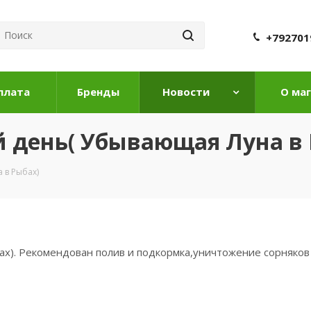
+792701
плата
Бренды
Новости
О ма
ый день( Убывающая Луна в
а в Рыбах)
бах). Рекомендован полив и подкормка,уничтожение сорняко