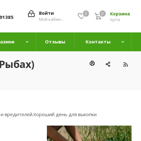
Войти
Корзина
0
0
0
91385
Мой кабинет
пуста
газине
Отзывы
Контакты
 Рыбах)
в и вредителей.Хороший день для выкопки