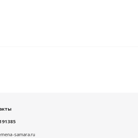
акты
191385
mena-samara.ru