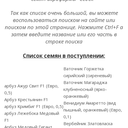
Так как список очень большой, вы можете
воспользоваться поиском на сайте или
поиском по этой странице. Нажмите Ctrl+F а
затем введите название или его часть в
строке поиска
Список семян в поступлении:
Ваточник Горжетка
сирийский (сиреневый)
Ваточник Магараджа
арбуз Ажур Свит F1 (Евро,
клубненосный (ярко-
0,5)
оранжевый)
Арбуз Крестьянин F1
Венидиум Амаретто (вид
арбуз Кримбиг F1 (Евро, 0,5)
пышный, оранжевый) (Евро,
арбуз Лежебока Медовый
0,1)
F1
Вербейник Златовласка
Арбуз Медовый Гигант