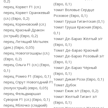
0,2)
(Евро, 0,1)
перец Корвет F1 (сл.)
томат Воловье Сердце
перец Корвет Оранжевый
Розовое (Евро, 0,1)
(сл.) (Евро, 0,2)
томат Груша Гигантская (0,1)
перец Кореновский (сл.)
томат Груша Красная (Евро,
перец Красный Дракон
0,1)
(острый) (Евро, 0,2)
томат Де-Барао Жёлтый з/г
перец Летящий Мотылек
(Евро, 0,1)
(дек.) (Евро, 0,05)
Томат Де-Барао Красный
перец Новогогошары (сл.)
томат Де-Барао Розовый з/г
(Евро, 0,2)
(Евро, 0,1)
перец Ольга F1 (сл.) (Евро,
томат Де-Барао Чёрный
0,1)
(Евро, 0,1)
перец Ромео F1 (Евро, 0,1)
томат Дикая Роза (Евро, 0,1)
перец Спрут Новогодний F1
Томат Дубок
(полуострый) (евро, 0,05)
томат Ёжик з/г (Евро, 0,2)
перец Фельдмаршал
томат Желтый Гигант з/г
Суворов F1 (сл.) (Евро, 0,1)
(Евро, 0,1)
перец Яблочко (сладкий)