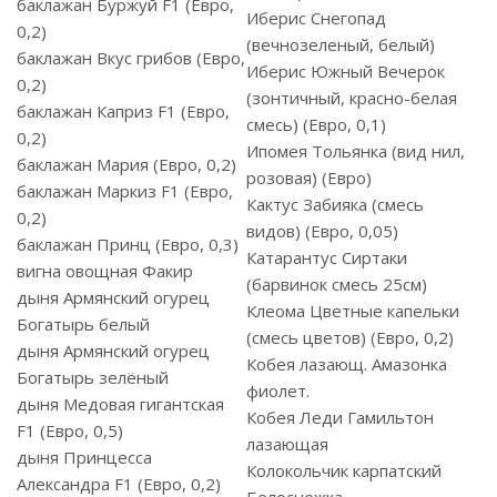
баклажан Буржуй F1 (Евро,
Иберис Снегопад
0,2)
(вечнозеленый, белый)
баклажан Вкус грибов (Евро,
Иберис Южный Вечерок
0,2)
(зонтичный, красно-белая
баклажан Каприз F1 (Евро,
смесь) (Евро, 0,1)
0,2)
Ипомея Тольянка (вид нил,
баклажан Мария (Евро, 0,2)
розовая) (Евро)
баклажан Маркиз F1 (Евро,
Кактус Забияка (смесь
0,2)
видов) (Евро, 0,05)
баклажан Принц (Евро, 0,3)
Катарантус Сиртаки
вигна овощная Факир
(барвинок смесь 25см)
дыня Армянский огурец
Клеома Цветные капельки
Богатырь белый
(смесь цветов) (Евро, 0,2)
дыня Армянский огурец
Кобея лазающ. Амазонка
Богатырь зелёный
фиолет.
дыня Медовая гигантская
Кобея Леди Гамильтон
F1 (Евро, 0,5)
лазающая
дыня Принцесса
Колокольчик карпатский
Александра F1 (Евро, 0,2)