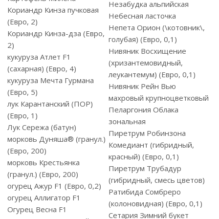
Незабудка альпийская
Кориандр Кинза пучковая
Небесная ласточка
(Евро, 2)
Непета Орион (\котовник\,
Кориандр Кинза-дза (Евро,
голубая) (Евро, 0,1)
2)
Нивяник Восхищение
кукуруза Атлет F1
(хризантемовидный,
(сахарная) (Евро, 4)
леукантемум) (Евро, 0,1)
кукуруза Мечта Гурмана
Нивяник Рейн Вью
(Евро, 5)
махровый крупноцветковый
лук Карантанский (ПОР)
Пеларгония Облака
(Евро, 1)
зональная
Лук Сережа (батун)
Пиретрум Робинзона
морковь Дуняша® (гранул.)
Комедиант (гибридный,
(Евро, 200)
красный) (Евро, 0,1)
морковь Крестьянка
Пиретрум Трубадур
(гранул.) (Евро, 200)
(гибридный, смесь цветов)
огурец Ажур F1 (Евро, 0,2)
Ратибида Сомбреро
огурец Аллигатор F1
(колоновидная) (Евро, 0,1)
Огурец Весна F1
Сетария Зимний букет