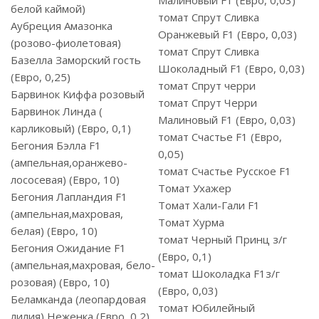
Малиновый F1 (Евро, 0,03)
белой каймой)
томат Спрут Сливка
Аубреция Амазонка
Оранжевый F1 (Евро, 0,03)
(розово-фиолетовая)
томат Спрут Сливка
Базелла Заморский гость
Шоколадный F1 (Евро, 0,03)
(Евро, 0,25)
томат Спрут черри
Барвинок Киффа розовый
томат Спрут Черри
Барвинок Линда (
Малиновый F1 (Евро, 0,03)
карликовый) (Евро, 0,1)
томат Счастье F1 (Евро,
Бегония Бэлла F1
0,05)
(ампельная,оранжево-
томат Счастье Русское F1
лососевая) (Евро, 10)
Томат Ухажер
Бегония Лапландия F1
Томат Хали-Гали F1
(ампельная,махровая,
Томат Хурма
белая) (Евро, 10)
томат Черный Принц з/г
Бегония Ожидание F1
(Евро, 0,1)
(ампельная,махровая, бело-
томат Шоколадка F1з/г
розовая) (Евро, 10)
(Евро, 0,03)
Беламканда (леопардовая
томат Юбилейный
лилия) Неженка (Евро, 0,2)