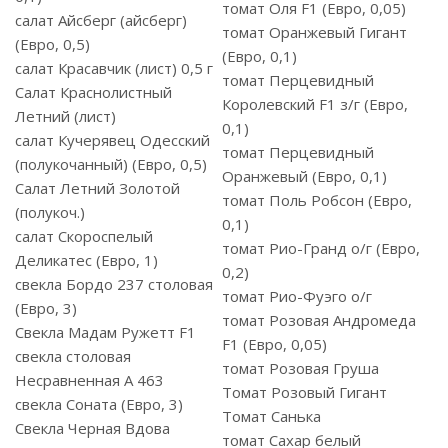
томат Оля F1 (Евро, 0,05)
салат Айсберг (айсберг)
томат Оранжевый Гигант
(Евро, 0,5)
(Евро, 0,1)
салат Красавчик (лист) 0,5 г
томат Перцевидный
Салат Краснолистный
Королевский F1 з/г (Евро,
Летний (лист)
0,1)
салат Кучерявец Одесский
томат Перцевидный
(полукочанный) (Евро, 0,5)
Оранжевый (Евро, 0,1)
Салат Летний Золотой
томат Поль Робсон (Евро,
(полукоч.)
0,1)
салат Скороспелый
томат Рио-Гранд о/г (Евро,
Деликатес (Евро, 1)
0,2)
свекла Бордо 237 столовая
томат Рио-Фуэго о/г
(Евро, 3)
томат Розовая Андромеда
Свекла Мадам Ружетт F1
F1 (Евро, 0,05)
свекла столовая
томат Розовая Груша
Несравненная А 463
Томат Розовый Гигант
свекла Соната (Евро, 3)
Томат Санька
Свекла Черная Вдова
томат Сахар белый