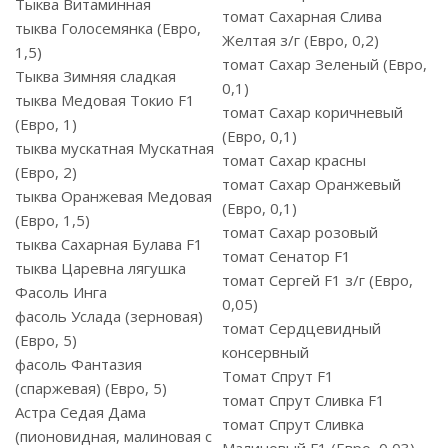
Тыква Витаминная
томат Сахарная Слива
тыква Голосемянка (Евро,
Желтая з/г (Евро, 0,2)
1,5)
томат Сахар Зеленый (Евро,
Тыква Зимняя сладкая
0,1)
тыква Медовая Токио F1
томат Сахар коричневый
(Евро, 1)
(Евро, 0,1)
тыква мускатная Мускатная
томат Сахар красны
(Евро, 2)
томат Сахар Оранжевый
тыква Оранжевая Медовая
(Евро, 0,1)
(Евро, 1,5)
томат Сахар розовый
тыква Сахарная Булава F1
томат Сенатор F1
тыква Царевна лягушка
томат Сергей F1 з/г (Евро,
Фасоль Инга
0,05)
фасоль Услада (зерновая)
томат Сердцевидный
(Евро, 5)
консервный
фасоль Фантазия
Томат Спрут F1
(спаржевая) (Евро, 5)
томат Спрут Сливка F1
Астра Седая Дама
томат Спрут Сливка
(пионовидная, малиновая с