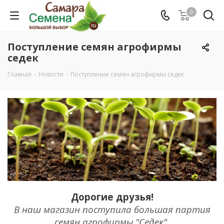
0
Поступление семян агрофирмы
седек
Главная
-
Новости
-
Поступление семян агрофирмы седек
Дорогие друзья!
В наш магазин поступила большая партия
семян агрофирмы "Седек"