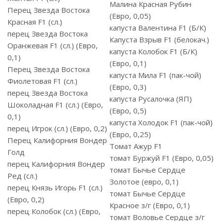
Малина Красная Рубин
Перец Звезда Востока
(Евро, 0,05)
Красная F1 (сл.)
капуста Валентина F1 (Б/К)
перец Звезда Востока
Капуста Взрыв F1 (белокач.)
Оранжевая F1 (сл.) (Евро,
капуста Колобок F1 (Б/К)
0,1)
(Евро, 0,1)
Перец Звезда Востока
капуста Мила F1 (пак-чой)
Фиолетовая F1 (сл.)
(Евро, 0,3)
перец Звезда Востока
капуста Русалочка (ЯП)
Шоколадная F1 (сл.) (Евро,
(Евро, 0,5)
0,1)
капуста Холодок F1 (пак-чой)
перец Игрок (сл.) (Евро, 0,2)
(Евро, 0,25)
Перец Калифорния Вондер
Томат Ажур F1
Голд
томат Буржуй F1 (Евро, 0,05)
перец Калифорния Вондер
томат Бычье Сердце
Ред (сл.)
Золотое (евро, 0,1)
перец Князь Игорь F1 (сл.)
томат Бычье Сердце
(Евро, 0,2)
Красное з/г (Евро, 0,1)
перец Колобок (сл.) (Евро,
томат Воловье Сердце з/г