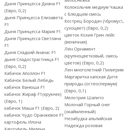
Белоснежка
Дыня Принцесса Диана F1
Колокольчик медиум Чашка
(Евро, 0,2)
с Блюдцем смесь
дыня Принцесса Елизавета
Кострец Бородач (\бромус\,
F1
сухоцвет) (Евро, 0,2)
Дыня Принцесса Мария F1
цветок Кохия Грин лейс
Дыня Принцесса Светлана
(веничная)
F1
Лён Орнамент
Дыня Сладкий Ананас F1
(крупноцветковый, смесь
дыня Сладострастница F1
цветов) (Евро, 0,2)
(Евро, 0,2)
Лен многолетний Пилигрим
Кабачок Аполлон F1
Маргаритка капская Дитя
Кабачок Белый Лебедь
природы (остеоспермум)
кабачок Ванюша F1
(Евро, 0,1)
кабачок Жираф F1(крукнек)
Мелотрия Шапито
(Евро, 1)
Молочай Горный снег
кабачок Маша F1 (Евро, 2)
(окаймленный)
кабачок Чудо Оранжевое F1
Незабудка альпийская
картофель Илона
Надежда розовая
Картофель Милена