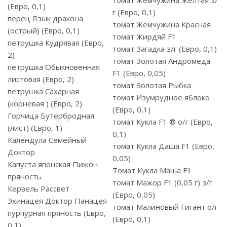
томат Жемчужина Желтая з/
(Евро, 0,1)
г (Евро, 0,1)
перец Язык дракона
томат Жемчужина Красная
(острый) (Евро, 0,1)
томат Жирдяй F1
петрушка Кудрявая (Евро,
томат Загадка з/г (Евро, 0,1)
2)
томат Золотая Андромеда
петрушка Обыкновенная
F1 (Евро, 0,05)
листовая (Евро, 2)
томат Золотая Рыбка
петрушка Сахарная
томат Изумрудное яблоко
(корневая ) (Евро, 2)
(Евро, 0,1)
Горчица Бутербродная
томат Кукла F1 ® о/г (Евро,
(лист) (Евро, 1)
0,1)
Календула Семейный
томат Кукла Даша F1 (Евро,
Доктор
0,05)
Капуста японская Пижон
Томат Кукла Маша F1
пряность
томат Мажор F1 (0,05 г) з/г
Кервель Рассвет
(Евро, 0,05)
Эхинацея Доктор Панацея
томат Малиновый Гигант о/г
пурпурная пряность (Евро,
(Евро, 0,1)
0,1)