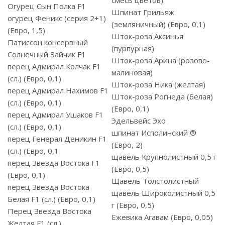
смесь цветов)
Огурец Сын Полка F1
Шпинат Грильяж
огурец Феникс (серия 2+1)
(земляничный) (Евро, 0,1)
(Евро, 1,5)
Шток-роза Аксинья
Патиссон консервный
(пурпурная)
Солнечный Зайчик F1
Шток-роза Арина (розово-
перец Адмирал Колчак F1
малиновая)
(сл.) (Евро, 0,1)
Шток-роза Ника (желтая)
перец Адмирал Нахимов F1
Шток-роза Рогнеда (белая)
(сл.) (Евро, 0,1)
(Евро, 0,1)
перец Адмирал Ушаков F1
Эдельвейс Эхо
(сл.) (Евро, 0,1)
шпинат Исполинский ®
перец Генерал Деникин F1
(Евро, 2)
(сл.) (Евро, 0,1
щавель Крупнолистный 0,5 г
перец Звезда Востока F1
(Евро, 0,5)
(Евро, 0,1)
Щавель Толстолистный
перец Звезда Востока
щавель Широколистный 0,5
Белая F1 (сл.) (Евро, 0,1)
г (Евро, 0,5)
Перец Звезда Востока
Ежевика Агавам (Евро, 0,05)
Желтая F1 (сл.)