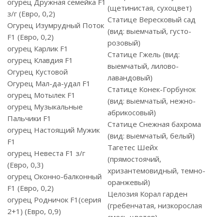
огурец Дружная семейка F1
(щетинистая, сухоцвет)
з/г (Евро, 0,2)
Статице Вересковый сад
Огурец Изумрудный Поток
(вид: выемчатый, густо-
F1 (Евро, 0,2)
розовый)
огурец Карлик F1
Статице Гжель (вид:
огурец Клавдия F1
выемчатый, лилово-
Огурец Кустовой
лавандовый)
Огурец Мал-да-удал F1
Статице Конек-Горбунок
огурец Мотылек F1
(вид: выемчатый, нежно-
огурец Музыкальные
абрикосовый)
Пальчики F1
Статице Снежная бахрома
огурец Настоящий Мужик
(вид: выемчатый, белый)
F1
Тагетес Шейх
огурец Невеста F1 з/г
(прямостоячий,
(Евро, 0,3)
хризантемовидный, темно-
огурец Оконно-балконный
оранжевый)
F1 (Евро, 0,2)
Целозия Корал гарден
огурец Родничок F1(серия
(гребенчатая, низкорослая
2+1) (Евро, 0,9)