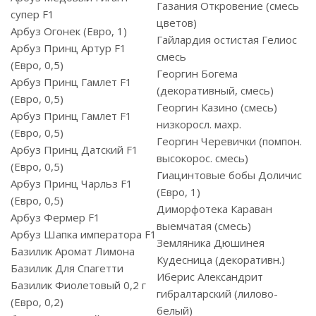
Газания Откровение (смесь
супер F1
цветов)
Арбуз Огонек (Евро, 1)
Гайлардия остистая Гелиос
Арбуз Принц Артур F1
смесь
(Евро, 0,5)
Георгин Богема
Арбуз Принц Гамлет F1
(декоративный, смесь)
(Евро, 0,5)
Георгин Казино (смесь)
Арбуз Принц Гамлет F1
низкоросл. махр.
(Евро, 0,5)
Георгин Черевички (помпон.
Арбуз Принц Датский F1
высокорос. смесь)
(Евро, 0,5)
Гиацинтовые бобы Доличис
Арбуз Принц Чарльз F1
(Евро, 1)
(Евро, 0,5)
Диморфотека Караван
Арбуз Фермер F1
выемчатая (смесь)
Арбуз Шапка императора F1
Земляника Дюшинея
Базилик Аромат Лимона
Кудесница (декоративн.)
Базилик Для Спагетти
Иберис Александрит
Базилик Фиолетовый 0,2 г
гибралтарский (лилово-
(Евро, 0,2)
белый)