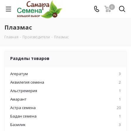
0
Плазмас
Главная
-
Производители
-
Плазмас
Разделы товаров
Агератум
3
Аквилегия семена
2
Альстремерия
1
Амарант
1
Астра семена
20
Бадан семена
1
Базилик
3