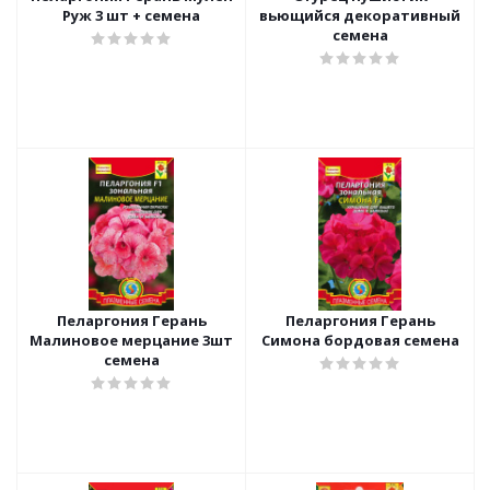
Руж 3 шт + семена
вьющийся декоративный
семена
Пеларгония Герань
Пеларгония Герань
Малиновое мерцание 3шт
Симона бордовая семена
семена