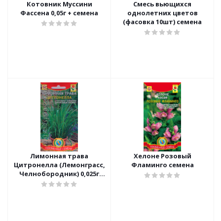
Котовник Муссини
Смесь вьющихся
Фассена 0,05г + семена
однолетних цветов
(фасовка 10шт) семена
Лимонная трава
Хелоне Розовый
Цитронелла (Лемонграсс,
Фламинго семена
Челнобородник) 0,025г
семена