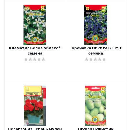
Клематис Белое облако*
Горечавка Никита 80шт +
семена
семена
Пеларгония Герань Мулен
Огурец Пушистик