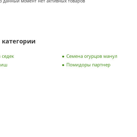
В данный момент нет активных товаров
 категории
 седек
Семена огурцов манул
риш
Помидоры партнер