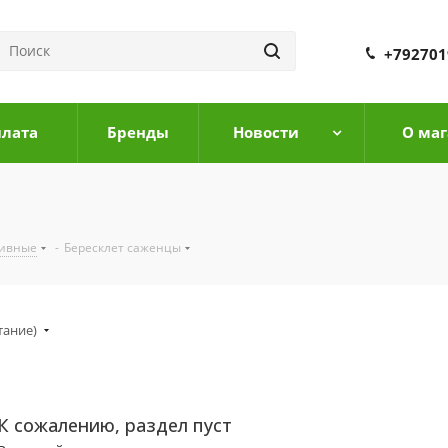
+792701
плата
Бренды
Новости
О маг
тивные
-
Бересклет саженцы
тание)
К сожалению, раздел пуст