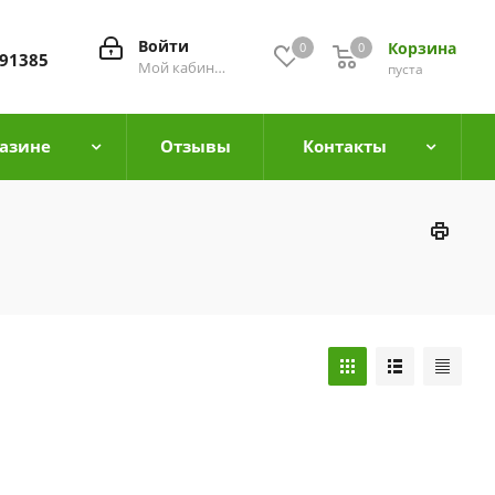
Войти
Корзина
0
0
0
91385
Мой кабинет
пуста
азине
Отзывы
Контакты