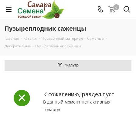
0
Пузыреплодник саженцы
Главная
-
Каталог
-
Посадочный материал
-
Саженцы
-
Декоративные
-
Пузыреплодник саженцы
Фильтр
К сожалению, раздел пуст
В данный момент нет активных
товаров