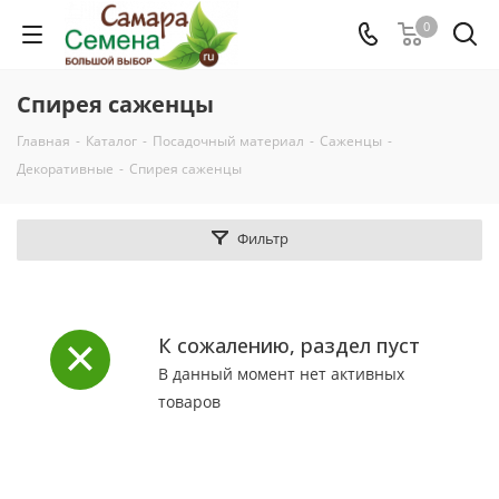
0
Спирея саженцы
Главная
-
Каталог
-
Посадочный материал
-
Саженцы
-
Декоративные
-
Спирея саженцы
Фильтр
К сожалению, раздел пуст
В данный момент нет активных
товаров