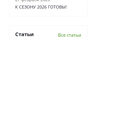
К СЕЗОНУ 2026 ГОТОВЫ!
Статьи
Все статьи
6 важных вопросов о
перекопке почвы
Что делать в теплице осенью?
7 луковичных, которые стоит
посадить осенью 2022г