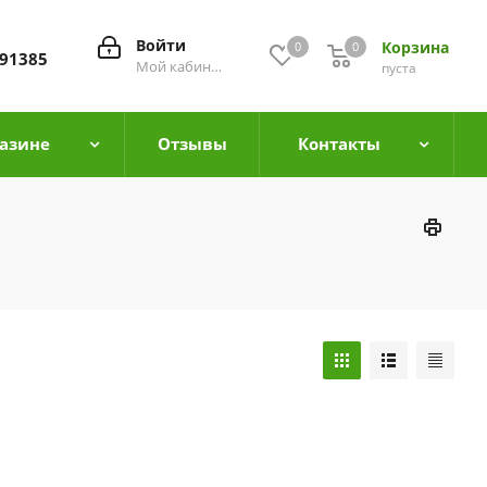
Войти
Корзина
0
0
0
91385
Мой кабинет
пуста
азине
Отзывы
Контакты