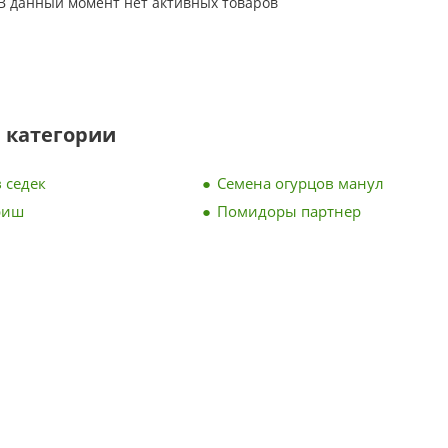
В данный момент нет активных товаров
 категории
 седек
Семена огурцов манул
риш
Помидоры партнер