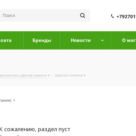
+792701
плата
Бренды
Новости
О маг
днолетних цветов семена
-
Адонис семена
тание)
К сожалению, раздел пуст