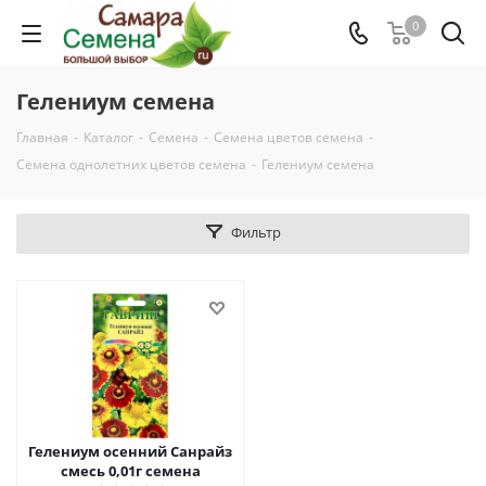
0
Гелениум семена
Главная
-
Каталог
-
Семена
-
Семена цветов семена
-
Семена однолетних цветов семена
-
Гелениум семена
Фильтр
Гелениум осенний Санрайз
смесь 0,01г семена