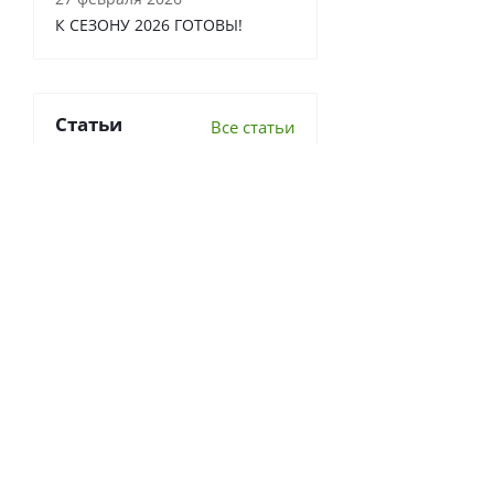
К СЕЗОНУ 2026 ГОТОВЫ!
Статьи
Все статьи
6 важных вопросов о
перекопке почвы
Что делать в теплице осенью?
7 луковичных, которые стоит
посадить осенью 2022г