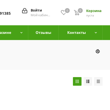
Войти
Корзина
0
0
0
91385
Мой кабинет
пуста
азине
Отзывы
Контакты