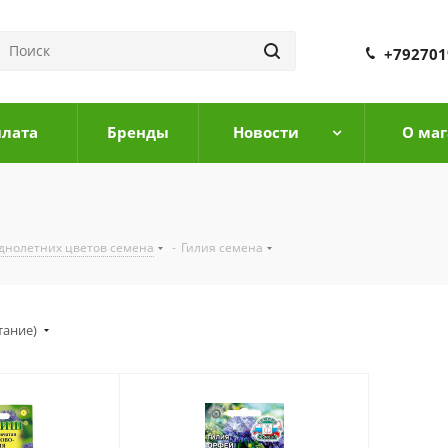
+792701
плата
Бренды
Новости
О маг
днолетних цветов семена
-
Гилия семена
тание)