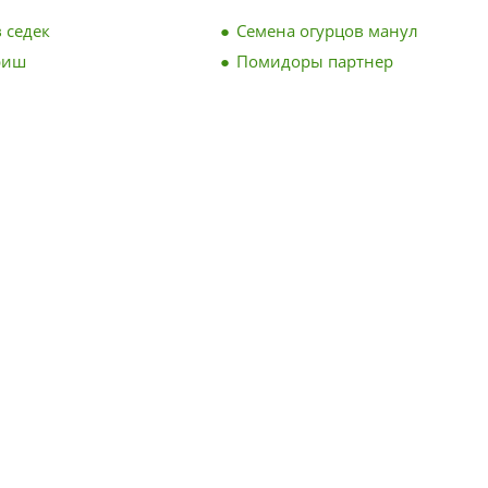
 седек
Семена огурцов манул
риш
Помидоры партнер