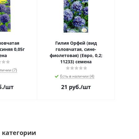
ловчатая
Гилия Орфей (вид
иняя 0,05г
головчатая, сине-
ена
фиолетовая) (Евро, 0,2;
11233) семена
личии (7)
Есть в наличии (4)
.
/шт
21
руб.
/шт
 категории