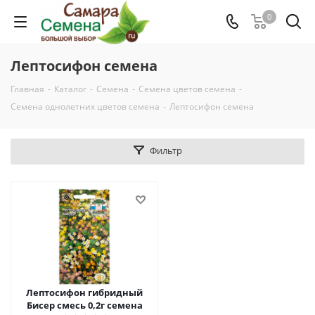
0
Лептосифон семена
Главная
-
Каталог
-
Семена
-
Семена цветов семена
-
Семена однолетних цветов семена
-
Лептосифон семена
Фильтр
Лептосифон гибридный
Бисер смесь 0,2г семена