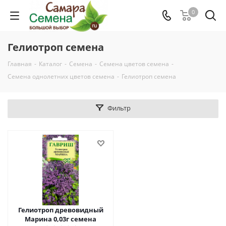
0
Гелиотроп семена
Главная
-
Каталог
-
Семена
-
Семена цветов семена
-
Семена однолетних цветов семена
-
Гелиотроп семена
Фильтр
Гелиотроп древовидный
Марина 0,03г семена