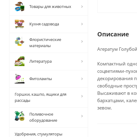
Товары для животных
Кухня садовода
Описание
Флористические
материалы
Агератум Голубо
Литература
Компактный одно
соцветиями-пухов
декорирования п
Фитолампы
свободные простр
Высаживают в ко
Горшки, кашпо, ящики для
бархатцами, кал
рассады
зевом.
Поливочное
оборудование
Удобрения, стумуляторы