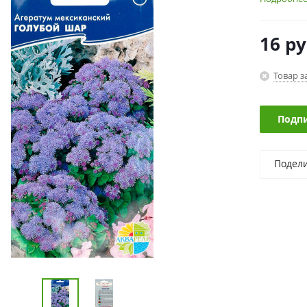
16
ру
Товар з
Подпи
Подел