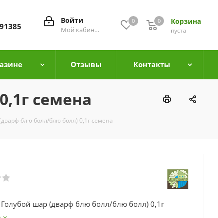
Войти
Корзина
0
0
0
91385
Мой кабинет
пуста
азине
Отзывы
Контакты
0,1г семена
(дварф блю болл/блю болл) 0,1г семена
 Голубой шар (дварф блю болл/блю болл) 0,1г
е