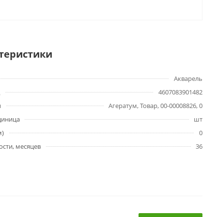
теристики
Акварель
4607083901482
ы
Агератум, Товар, 00-00008826, 0
диница
шт
м)
0
ости, месяцев
36