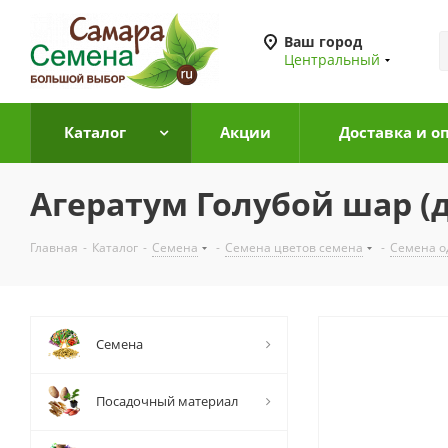
Ваш город
Центральный
Каталог
Акции
Доставка и о
Агератум Голубой шар (д
Главная
-
Каталог
-
Семена
-
Семена цветов семена
-
Семена о
Семена
Посадочный материал