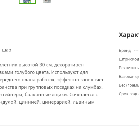
Харак
й шар
Бренд
ШтрихКод
летник высотой 30 см, декоративен
Реквизит
ками голубого цвета. Используют для
Базовая е
ереднего плана рабаток, эффектно заполняет
Вес (грам
анства при групповых посадках на клумбах.
Срок годн
нтейнеры, балконные ящики. Сочетается с
ендулой, циннией, цинерарией, львиным