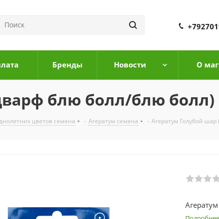
+792701
плата
Бренды
Новости
О маг
варф блю болл/блю болл) 
днолетних цветов семена
-
Агератум семена
-
Агератум Голубой шар 
Агератум
Подробне