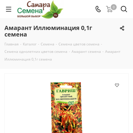
0
Амарант Иллюминация 0,1г
семена
Главная
-
Каталог
-
Семена
-
Семена цветов семена
-
Семена однолетних цветов семена
-
Амарант семена
-
Амарант
Иллюминация 0,1г семена