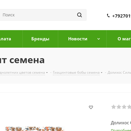
+792701
плата
Бренды
Новости
О маг
шт семена
днолетних цветов семена
-
Гиацинтовые бобы семена
-
Долихос Сил
Долихос 
Подробне