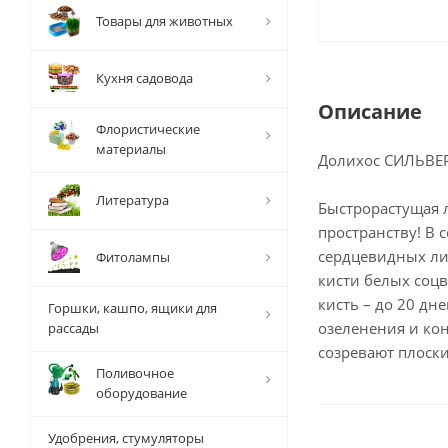
Товары для животных
Кухня садовода
Описание
Флористические
материалы
Долихос СИЛЬВЕР
Литература
Быстрорастущая 
пространству! В 
сердцевидных ли
Фитолампы
кисти белых соцв
кисть – до 20 дн
Горшки, кашпо, ящики для
озеленения и ко
рассады
созревают плоски
Поливочное
оборудование
Удобрения, стумуляторы