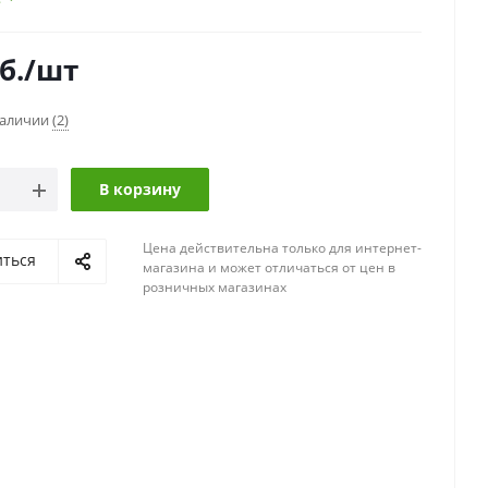
б.
/шт
наличии
(2)
В корзину
Цена действительна только для интернет-
иться
магазина и может отличаться от цен в
розничных магазинах