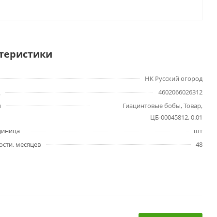
теристики
НК Русский огород
4602066026312
ы
Гиацинтовые бобы, Товар,
ЦБ-00045812, 0.01
диница
шт
ости, месяцев
48