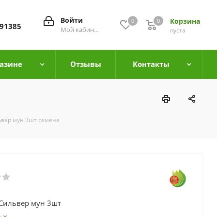
Войти
Корзина
0
0
0
91385
Мой кабинет
пуста
азине
Отзывы
Контакты
ьвер мун 3шт семена
Сильвер мун 3шт
е