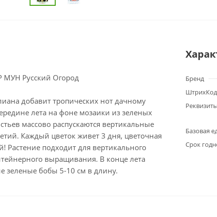
Харак
 МУН Русский Огород
Бренд
ШтрихКод
лиана добавит тропических нот дачному
Реквизит
середине лета на фоне мозаики из зеленых
стьев массово распускаются вертикальные
Базовая е
етий. Каждый цветок живет 3 дня, цветочная
Срок годн
ей! Растение подходит для вертикального
нтейнерного выращивания. В конце лета
е зеленые бобы 5-10 см в длину.