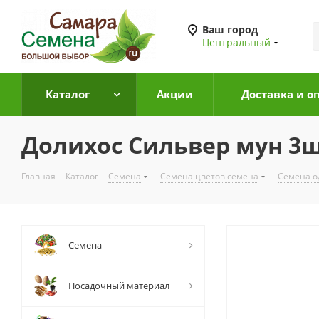
Ваш город
Центральный
Каталог
Акции
Доставка и о
Долихос Сильвер мун 3
Главная
-
Каталог
-
Семена
-
Семена цветов семена
-
Семена о
Семена
Посадочный материал