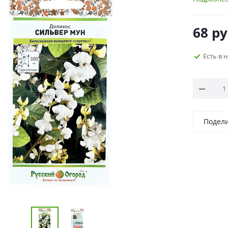
68
ру
Есть в 
Подел