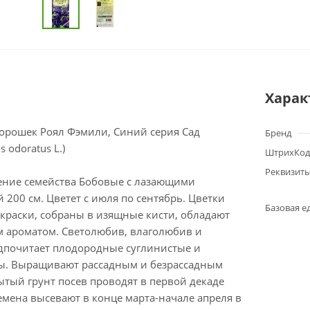
Харак
орошек Роял Фэмили, Синий серия Сад
Бренд
s odoratus L.)
ШтрихКод
Реквизит
ение семейства Бобовые с лазающими
 200 см. Цветет с июля по сентябрь. Цветки
Базовая е
краски, собраны в изящные кисти, обладают
 ароматом. Светолюбив, влаголюбив и
едпочитает плодородные суглинистые и
ы. Выращивают рассадным и безрассадным
ытый грунт посев проводят в первой декаде
семена высевают в конце марта-начале апреля в