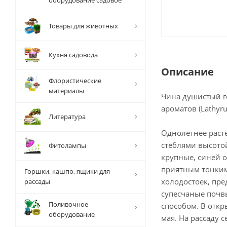
оборудование садовое
Товары для животных
Кухня садовода
Описание
Флористические
материалы
Чина душистый г
ароматов (Lathyru
Литература
Однолетнее раст
стеблями высотой
Фитолампы
крупные, синей о
приятным тонким
Горшки, кашпо, ящики для
холодостоек, пр
рассады
супесчаные почв
Поливочное
способом. В откр
оборудование
мая. На рассаду 