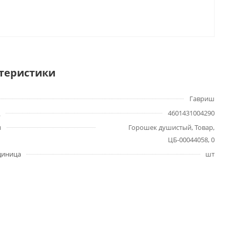
теристики
Гавриш
4601431004290
ы
Горошек душистый, Товар,
ЦБ-00044058, 0
диница
шт