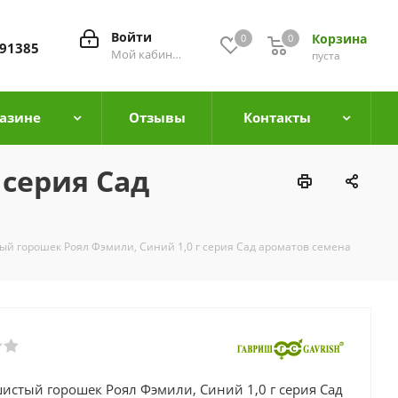
Войти
Корзина
0
0
0
91385
Мой кабинет
пуста
азине
Отзывы
Контакты
 серия Сад
й горошек Роял Фэмили, Синий 1,0 г серия Сад ароматов семена
истый горошек Роял Фэмили, Синий 1,0 г серия Сад