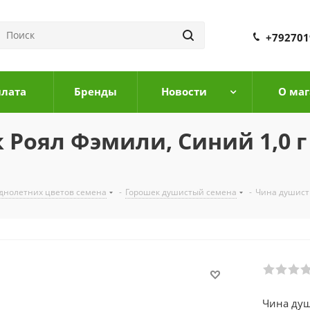
+792701
плата
Бренды
Новости
О маг
Роял Фэмили, Синий 1,0 г
днолетних цветов семена
-
Горошек душистый семена
-
Чина душисты
Чина душ