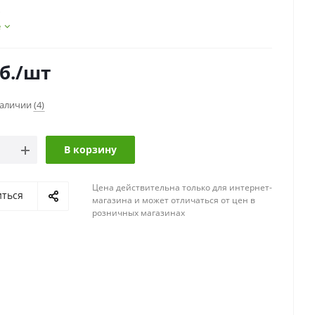
в
е
б.
/шт
наличии
(4)
В корзину
Цена действительна только для интернет-
иться
магазина и может отличаться от цен в
розничных магазинах