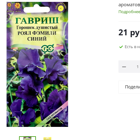
аромато
Подробне
21
ру
Есть в 
Подел