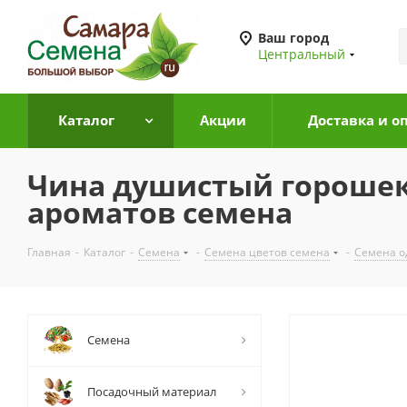
Ваш город
Центральный
Каталог
Акции
Доставка и о
Чина душистый горошек 
ароматов семена
Главная
-
Каталог
-
Семена
-
Семена цветов семена
-
Семена о
Семена
Посадочный материал