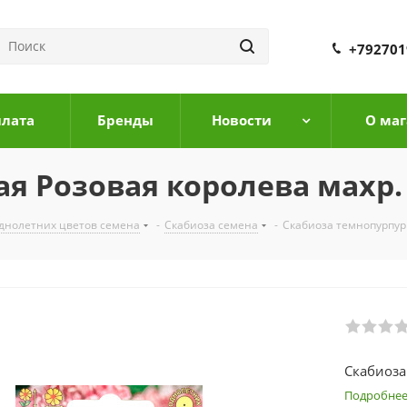
+792701
плата
Бренды
Новости
О маг
я Розовая королева махр.
днолетних цветов семена
-
Скабиоза семена
-
Скабиоза темнопурпур
Скабиоза
Подробне