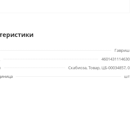
теристики
Гавриш
4601431114630
ы
Скабиоза, Товар, ЦБ-00034857, 0
диница
шт