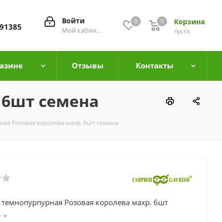
Войти
Корзина
0
0
0
91385
Мой кабинет
пуста
азине
Отзывы
Контакты
 6шт семена
ная Розовая королева махр. 6шт семена
 темнопурпурная Розовая королева махр. 6шт
е