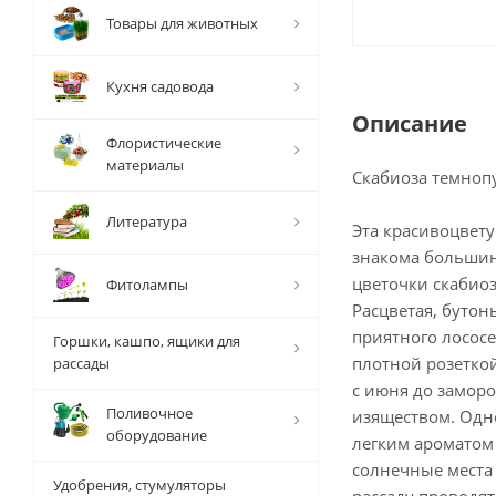
Товары для животных
Кухня садовода
Описание
Флористические
материалы
Скабиоза темноп
Литература
Эта красивоцвет
знакома большин
цветочки скабио
Фитолампы
Расцветая, буто
приятного лососе
Горшки, кашпо, ящики для
плотной розетко
рассады
с июня до заморо
Поливочное
изяществом. Одн
оборудование
легким ароматом
солнечные места
Удобрения, стумуляторы