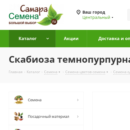
Ваш город
Центральный
Каталог
Акции
Доставка и о
Скабиоза темнопурпурна
Главная
-
Каталог
-
Семена
-
Семена цветов семена
-
Семена о
Семена
Посадочный материал