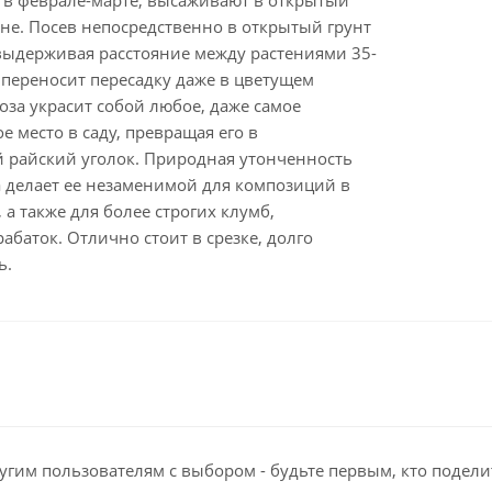
т в феврале-марте, высаживают в открытый
не. Посев непосредственно в открытый грунт
 выдерживая расстояние между растениями 35-
 переносит пересадку даже в цветущем
оза украсит собой любое, даже самое
 место в саду, превращая его в
 райский уголок. Природная утонченность
а делает ее незаменимой для композиций в
 а также для более строгих клумб,
абаток. Отлично стоит в срезке, долго
ь.
угим пользователям с выбором - будьте первым, кто подели