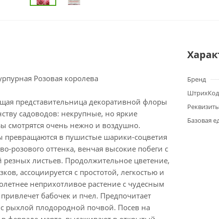
Харак
урпурная Розовая королева
Бренд
ШтрихКод
ущая представительница декоративной флоры
Реквизит
ству садоводов: некрупные, но яркие
Базовая е
зы смотрятся очень нежно и воздушно.
ны превращаются в пушистые шарики-соцветия
во-розового оттенка, венчая высокие побеги с
й резных листьев. Продолжительное цветение,
зков, ассоциируется с простотой, легкостью и
олетнее неприхотливое растение с чудесным
 привлечет бабочек и пчел. Предпочитает
 с рыхлой плодородной почвой. Посев на