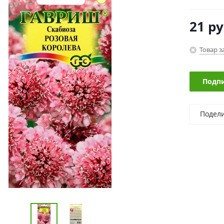
21
ру
Товар з
Подпи
Подел