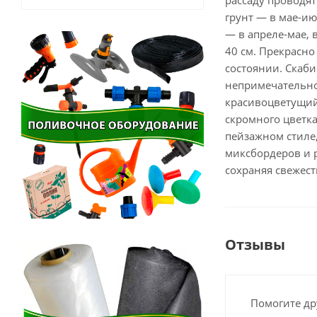
рассаду проводя
грунт — в мае-ию
— в апреле-мае,
40 см. Прекрасно
состоянии. Скаби
непримечательное
красивоцветущий
скромного цветк
пейзажном стиле,
миксбордеров и р
сохраняя свежест
Отзывы
Помогите др