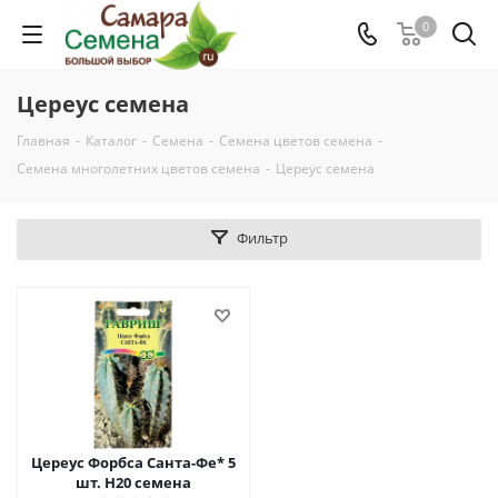
0
Цереус семена
Главная
-
Каталог
-
Семена
-
Семена цветов семена
-
Семена многолетних цветов семена
-
Цереус семена
Фильтр
Цереус Форбса Санта-Фе* 5
шт. Н20 семена