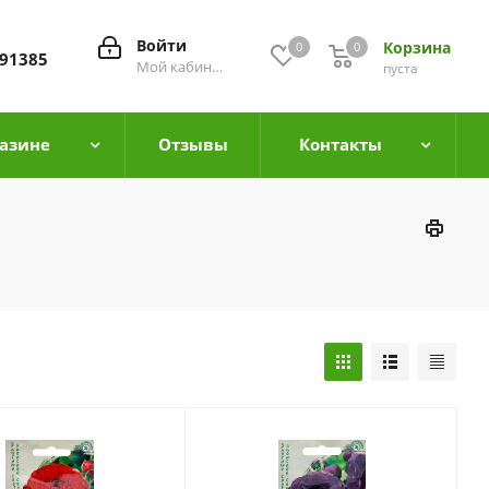
Войти
Корзина
0
0
0
91385
Мой кабинет
пуста
азине
Отзывы
Контакты