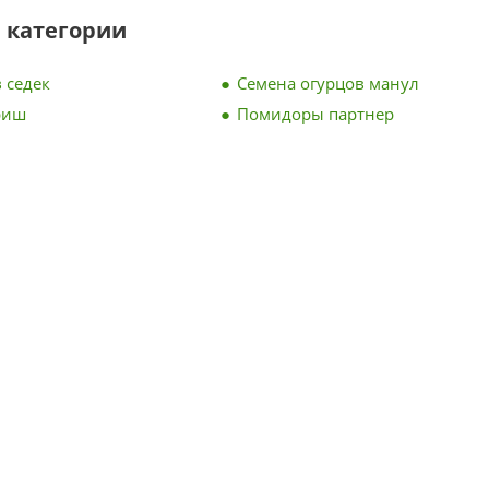
 категории
 седек
Семена огурцов манул
риш
Помидоры партнер