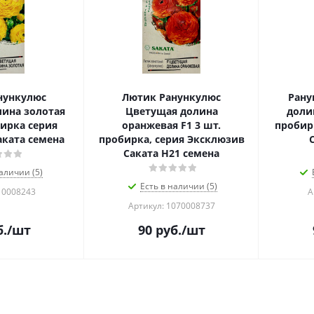
нункулюс
Лютик Ранункулюс
Рану
ина золотая
Цветущая долина
доли
ирка серия
оранжевая F1 3 шт.
пробир
ката семена
пробирка, серия Эксклюзив
Саката Н21 семена
аличии (5)
Есть в наличии (5)
10008243
А
Артикул: 1070008737
.
/шт
90
руб.
/шт