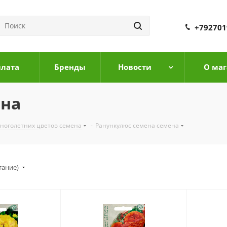
+792701
плата
Бренды
Новости
О маг
ена
ноголетних цветов семена
-
Ранункулюс семена семена
тание)