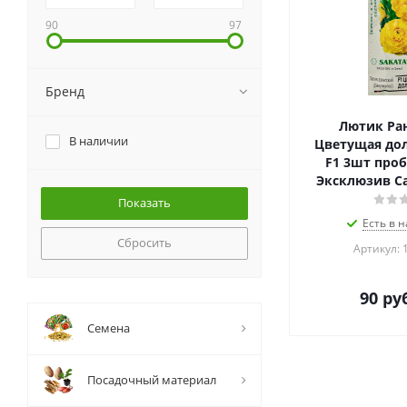
90
97
Бренд
Лютик Ра
В наличии
Цветущая дол
F1 3шт проб
Эксклюзив Са
Есть в н
Сбросить
Артикул: 
90
руб
Семена
Посадочный материал