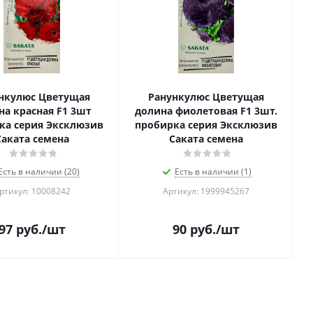
нкулюс Цветущая
Ранункулюс Цветущая
на красная F1 3шт
долина фиолетовая F1 3шт.
ка серия Эксклюзив
пробирка серия Эксклюзив
Саката семена
Саката семена
Есть в наличии (20)
Есть в наличии (1)
ртикул: 10008242
Артикул: 1999945267
97
руб.
/шт
90
руб.
/шт