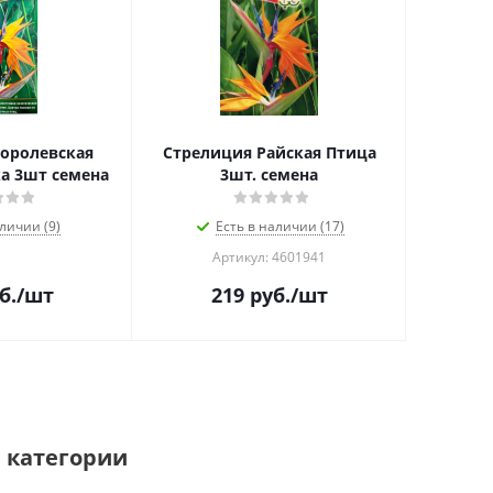
оролевская
Стрелиция Райская Птица
а 3шт семена
3шт. семена
личии (9)
Есть в наличии (17)
Артикул: 4601941
б.
/шт
219
руб.
/шт
 категории