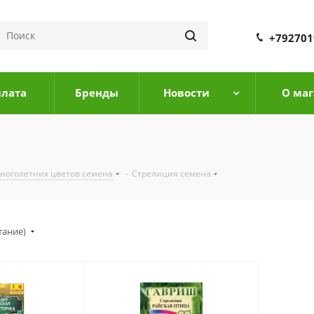
+792701
плата
Бренды
Новости
О маг
ноголетних цветов семена
-
Стрелиция семена
тание)