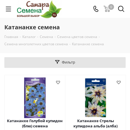
0
Катананхе семена
Главная
-
Каталог
-
Семена
-
Семена цветов семена
-
Семена многолетних цветов семена
-
Катананхе семена
Фильтр
Катананхе Голубой купидон
Катананхе Стрелы
(блю) семена
купидона альба (алба)