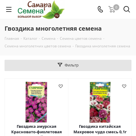
0
Гвоздика многолетняя семена
Главная
-
Каталог
-
Семена
-
Семена цветов семена
-
Семена многолетних цветов семена
-
Гвоздика многолетняя семена
Фильтр
Гвоздика амурская
Гвоздика китайская
Красновато-фиолетовая
Махровое чудо смесь 0,1г